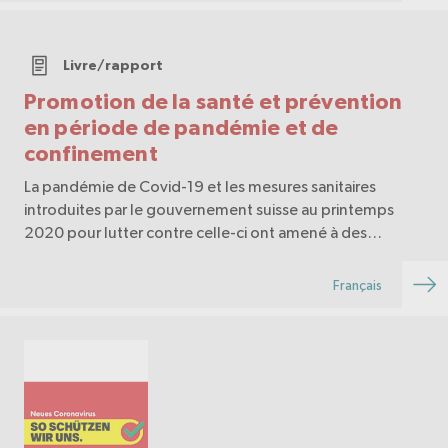
Livre/rapport
Promotion de la santé et prévention
en période de pandémie et de
confinement
La pandémie de Covid-19 et les mesures sanitaires
introduites par le gouvernement suisse au printemps
2020 pour lutter contre celle-ci ont amené à des
changements importants dans le quotidien de la
population, mais aussi dans celui des professionnel-le-s
Français
d…