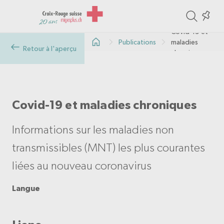
ite
Colle
in
Covid-19 et
Publications
maladies
the
Retour à l'aperçu
chroniques
col
Covid-19 et maladies chroniques
Informations sur les maladies non
transmissibles (MNT) les plus courantes
liées au nouveau coronavirus
Langue