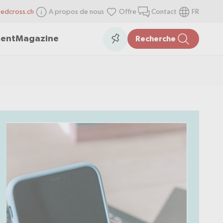
redcross.ch
A propos de nous
Offre
Contact
FR
items
Collection
ment
Magazine
Recherche
in
the
collection