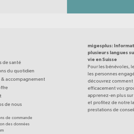
migesplus: Informat
plusieurs langues sur
vie en Suisse
 de santé
Pour les bénévoles, le
ons du quotidien
les personnes engagé
l & accompagnement
découvrez comment a
ffre
efficacement vos grou
apprenez-en plus sur 
t
et profitez de notre l
os de nous
prestations de conseil
ons de commande
ion des données
um