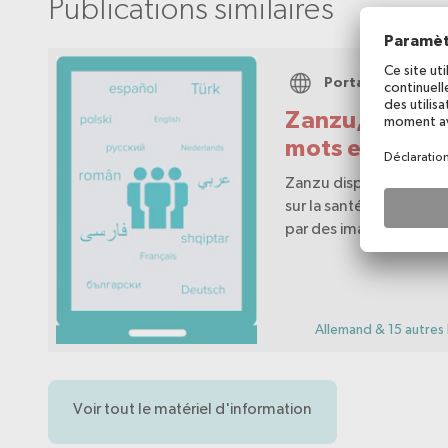
Publications similaires
Portail web
Zanzu, mon co
mots et en im
Zanzu dispense des in
sur la santé sexuelle e
par des images et des
simples, facilitant ainsi 
communication sur ces
par exemple dans le c
consultation.
Allemand & 15 autres
Voir tout le matériel d'information