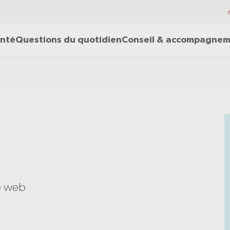
nté
Questions du quotidien
Conseil & accompagne
e web