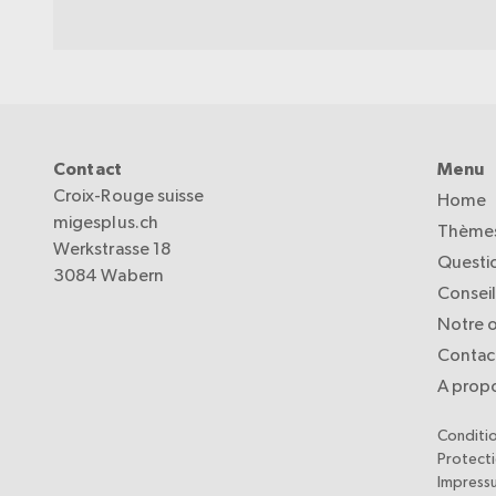
Contact
Menu
Croix-Rouge suisse
Home
migesplus.ch
Thèmes
Werkstrasse 18
Questi
3084 Wabern
Consei
Notre o
Contac
A prop
Conditi
Protect
Impress