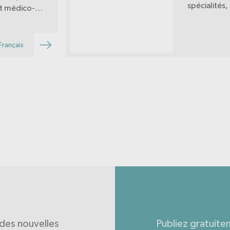
spécialités
et médico-
politique et
outil aux
vécu et de 
ations
migrant·e·s
 des lois.
Français
des nouvelles
Publiez gratuite