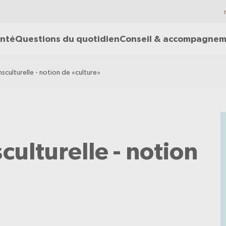
nté
Questions du quotidien
Conseil & accompagne
culturelle - notion de «culture»
ulturelle - notion