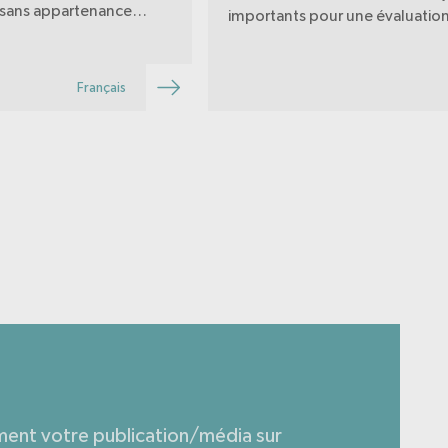
, sans appartenance
importants pour une évaluatio
 témoins privilégiés du
holistique des besoins et des
la souffrance des
souhaits des patientes et des
, qui s’unissent depuis
patients. Il met l’accent sur les
Français
fin 2019 pour: - témoi…
entretiens avec les personnes i
de la migration.
ment votre publication/média sur