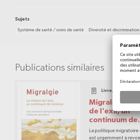
Sujets
Système de santé / soins de santé
Diversité et discrimination
Publications similaires
Livre/rapport
Migralgie: Le chemin
de l'exil, un
continuum de
violence
La politique migratoire 
est urgemment à revoir