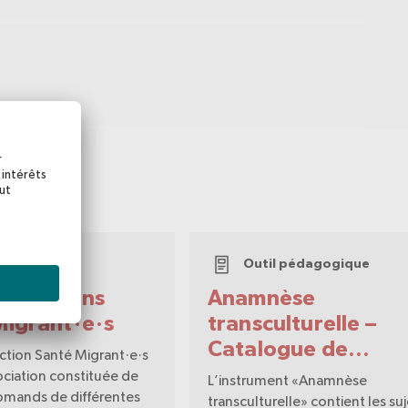
il web
Outil pédagogique
ns Actions
Anamnèse
Migrant·e·s
transculturelle –
Catalogue de
tion Santé Migrant·e·s
questions
ociation constituée de
L’instrument «Anamnèse
omands de différentes
transculturelle» contient les suj