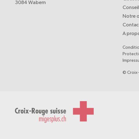
3084 Wabern
Consei
Notre o
Contac
A prop
Conditi
Protect
Impress
© Croix