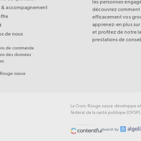
les personnes engagé
l & accompagnement
découvrez comment a
ffre
efficacement vos grou
apprenez-en plus sur 
t
et profitez de notre l
os de nous
prestations de conseil
ons de commande
ion des données
um
-Rouge suisse
La Croix-Rouge suisse développe et 
fédéral de la santé publique (OFSP)