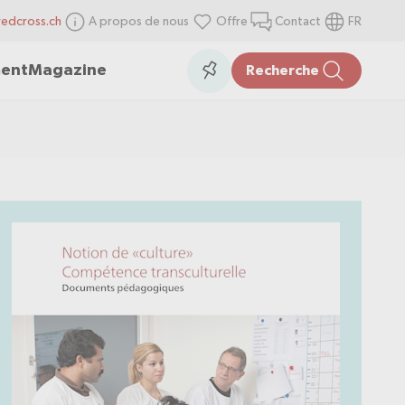
redcross.ch
A propos de nous
Offre
Contact
FR
items
Collection
ment
Magazine
Recherche
in
the
collection