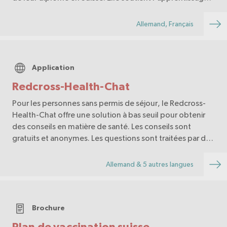
de la langue, l’insertion professionnelle et les démarches
de reconnaissance.
Allemand, Français
Application
Redcross-Health-Chat
Pour les personnes sans permis de séjour, le Redcross-
Health-Chat offre une solution à bas seuil pour obtenir
des conseils en matière de santé. Les conseils sont
gratuits et anonymes. Les questions sont traitées par des
professionnel·le·s de la santé.
Allemand & 5 autres langues
Brochure
Plan de vaccination suisse