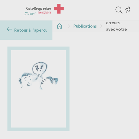
ite
Colle
Eviter les
in
erreurs -
Publications
the
avec votre
Retour à l'aperçu
aide
col