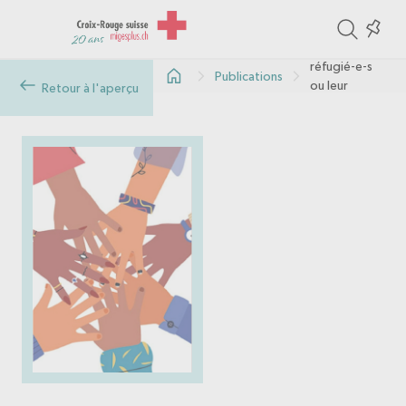
ite
Colle
GSE pour les
in
réfugié-e-s
Publications
the
ou leur
Retour à l'aperçu
entourage
col