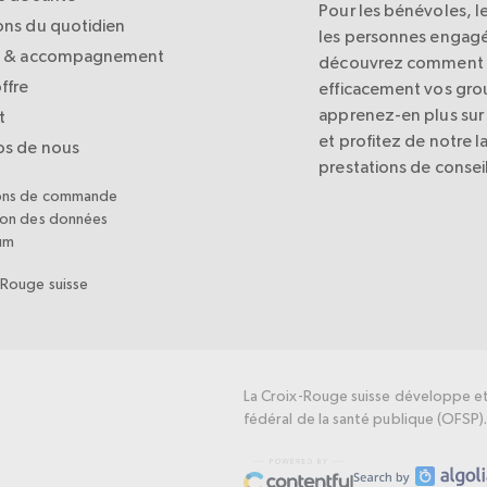
Pour les bénévoles, le
ons du quotidien
les personnes engagé
l & accompagnement
découvrez comment a
ffre
efficacement vos grou
apprenez-en plus sur 
t
et profitez de notre l
os de nous
prestations de conseil
ons de commande
ion des données
um
-Rouge suisse
La Croix-Rouge suisse développe et 
fédéral de la santé publique (OFSP)