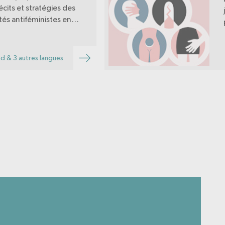
cits et stratégies des
s antiféministes en
parents et
el·les à repérer,
et prévenir les
d & 3 autres langues
problématiques chez les