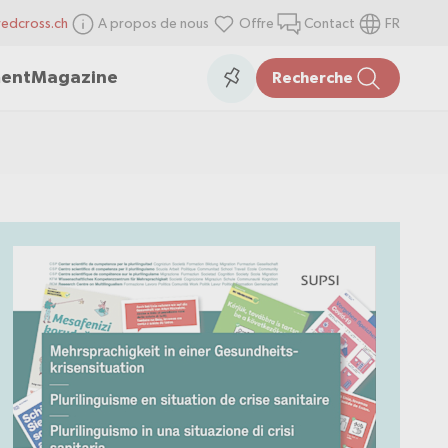
redcross.ch
A propos de nous
Offre
Contact
FR
items
Collection
ment
Magazine
Recherche
in
the
collection