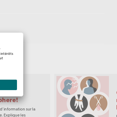
il web
on à la
phere!
d’information sur la
. Explique les