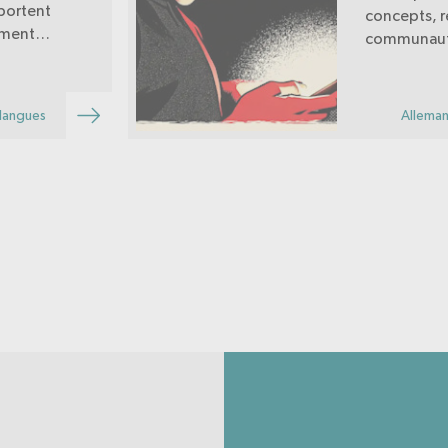
portent
concepts, ré
timent
communauté
ersonnes en
ligne. Aide 
professionn
comprendre 
 langues
Alleman
influences 
jeunes.