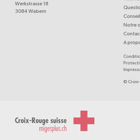
Werkstrasse 18
Questi
3084 Wabern
Consei
Notre o
Contac
A prop
Conditi
Protect
Impress
© Croix