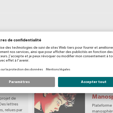
Porta
ay.
Attenti
Manos
projet de
Des lettres
Plateforme 
, relues par
manosphère