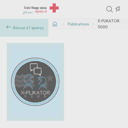
ite
Colle
in
X-PLIKATOR
Publications
the
5000
Retour à l'aperçu
col