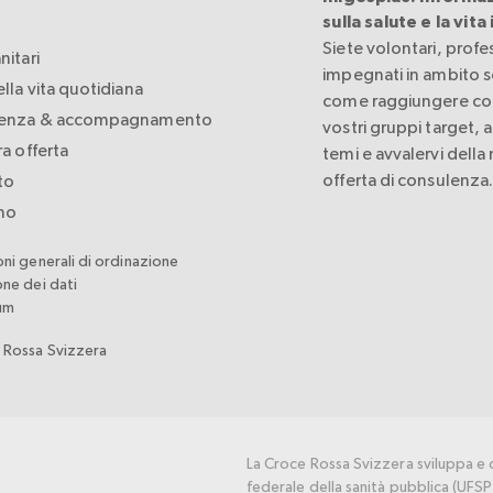
sulla salute e la vita
Siete volontari, profes
nitari
impegnati in ambito s
lla vita quotidiana
come raggiungere con 
enza & accompagnamento
vostri gruppi target, 
ra offerta
temi e avvalervi della
offerta di consulenza
to
amo
ni generali di ordinazione
ne dei dati
um
 Rossa Svizzera
La Croce Rossa Svizzera sviluppa e 
federale della sanità pubblica (UFSP