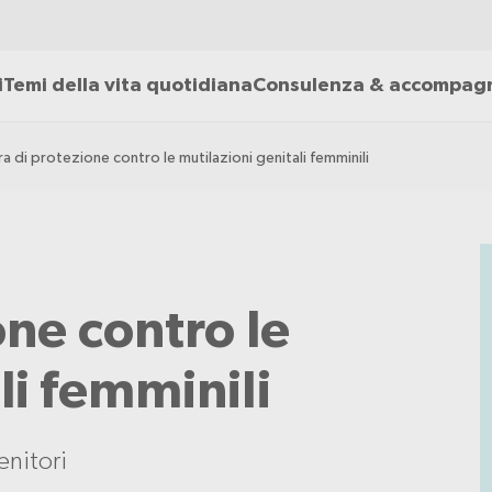
i
Temi della vita quotidiana
Consulenza & accompa
a di protezione contro le mutilazioni genitali femminili
one contro le
li femminili
enitori