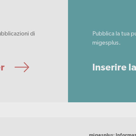
ubblicazioni di
Pubblica la tua 
migesplus.
er
Inserire 
migesplus: Informaz