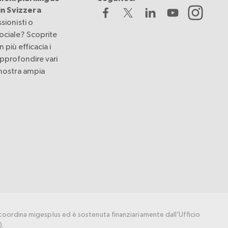
 in Svizzera
sionisti o
ociale? Scoprite
più efficacia i
approfondire vari
 nostra ampia
.
coordina migesplus ed è sostenuta finanziariamente dall’Ufficio
).