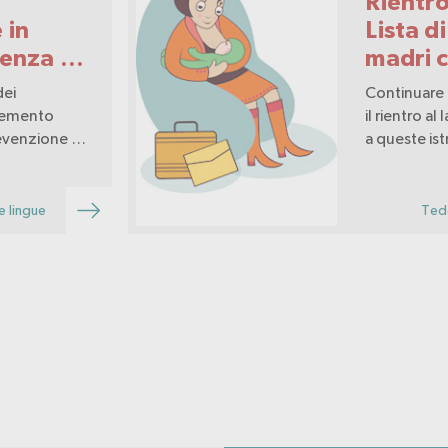
Rientro
 in
Lista d
lenza di
madri c
nza
dei
Continuare 
e
elemento
il rientro al
evenzione e
a queste ist
stica
olenza di
riprendere i
sualizzata e
maternità.
e per
e lingue
Tede
 vittime.