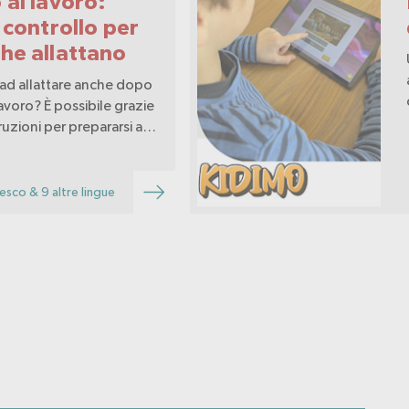
 al lavoro:
i controllo per
he allattano
ad allattare anche dopo
 lavoro? È possibile grazie
ruzioni per prepararsi a
l lavoro dopo la
sco & 9 altre lingue