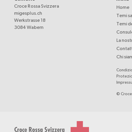
Croce Rossa Svizzera
Home
migesplus.ch
Temi sa
Werkstrasse 18
Temi de
3084 Wabern
Consul
La nost
Contat
Chi si
Condizio
Protezio
Impress
© Croce