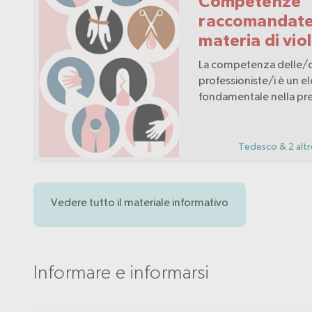
Competenze
raccomandate
materia di vio
genere, viole
La competenza delle/
sessualizzata 
professioniste/i è un 
fondamentale nella pr
violenza dome
nella lotta contro la vi
genere, la violenza ses
la violenza domestica 
Tedesco & 2 altr
l'assistenza medica alle
Vedere tutto il materiale informativo
Informare e informarsi