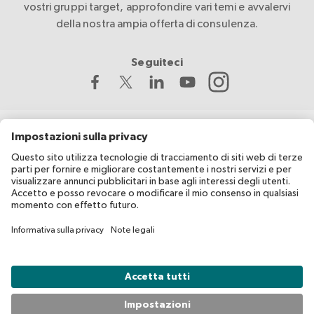
vostri gruppi target, approfondire vari temi e avvalervi
della nostra ampia offerta di consulenza.
Seguiteci
La Croce Rossa Svizzera sviluppa e coordina migesplus ed è
sostenuta finanziariamente dall’Ufficio federale della sanità
pubblica (UFSP).