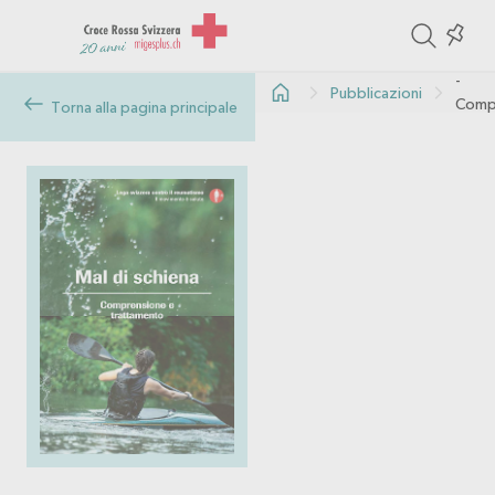
ite
Colle
Mal d
in
-
Pubblicazioni
the
Comp
Torna alla pagina principale
e tra
col