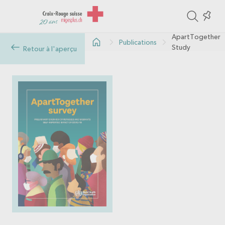
ite
Colle
in
ApartTogether
Publications
the
Study
Retour à l'aperçu
col