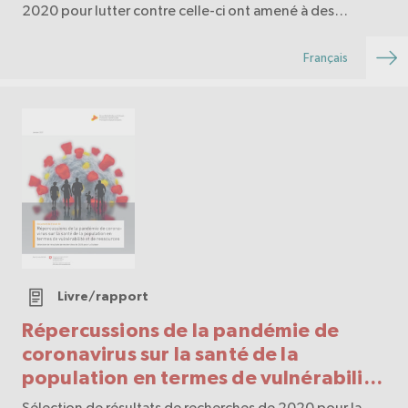
2020 pour lutter contre celle-ci ont amené à des
changements importants dans le quotidien de la
population, mais aussi dans celui des professionnel-le-s
Français
d…
Livre/rapport
Répercussions de la pandémie de
coronavirus sur la santé de la
population en termes de vulnérabilité
et de ressources
Sélection de résultats de recherches de 2020 pour la