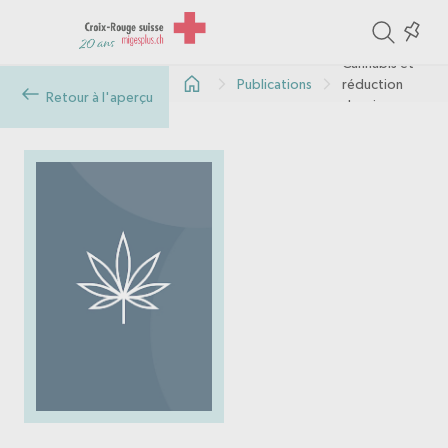
ite
Colle
in
Cannabis et
Publications
réduction
the
Retour à l'aperçu
des risques
col