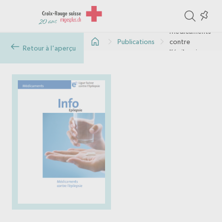
ite
Colle
in
Médicaments
Publications
contre
the
Retour à l'aperçu
l’épilepsie
col