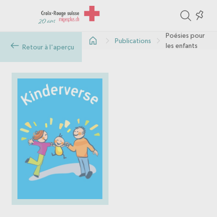
ite
Colle
in
Poésies pour
Publications
the
les enfants
Retour à l'aperçu
col