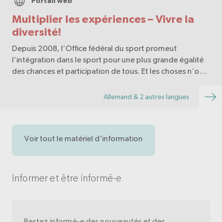
Portail web
Multiplier les expériences – Vivre la
diversité!
Depuis 2008, l’Office fédéral du sport promeut
l’intégration dans le sport pour une plus grande égalité
des chances et participation de tous. Et les choses n’ont
eu cesse d’évoluer! La «diversité culturelle» dans le sport
est désormais solidement ancrée da…
Allemand & 2 autres langues
Voir tout le matériel d'information
Informer et être informé-e
Restez informé-e des nouveautés et des