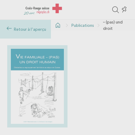
ite
Colle
« Vie familiale
in
– (pas) und
Publications
the
droit
Retour à l'aperçu
humaine »
col