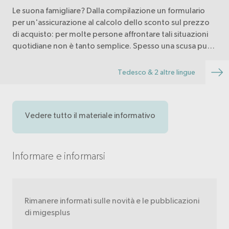
Le suona famigliare? Dalla compilazione un formulario
per un'assicurazione al calcolo dello sconto sul prezzo
di acquisto: per molte persone affrontare tali situazioni
quotidiane non è tanto semplice. Spesso una scusa può
aiutare, purtroppo però non regge…
Tedesco & 2 altre lingue
Vedere tutto il materiale informativo
Informare e informarsi
Rimanere informati sulle novità e le pubblicazioni
di migesplus