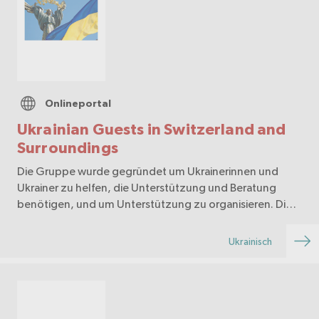
Onlineportal
Ukrainian Guests in Switzerland and
Surroundings
Die Gruppe wurde gegründet um Ukrainerinnen und
Ukrainer zu helfen, die Unterstützung und Beratung
benötigen, und um Unterstützung zu organisieren. Die
Gruppe bietet die Möglichkeit online Fragen zu stellen
und Antworten zu erhalten. ## Zielpublikum/Leser…
Ukrainisch