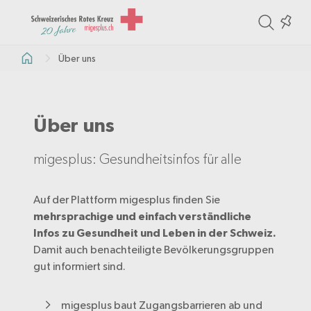
ite
Colle
in
Über uns
the
col
Über uns
migesplus: Gesundheitsinfos für alle
Auf der Plattform migesplus finden Sie
mehrsprachige und einfach verständliche
Infos zu Gesundheit und Leben in der Schweiz.
Damit auch benachteiligte Bevölkerungsgruppen
gut informiert sind.
migesplus baut Zugangsbarrieren ab und