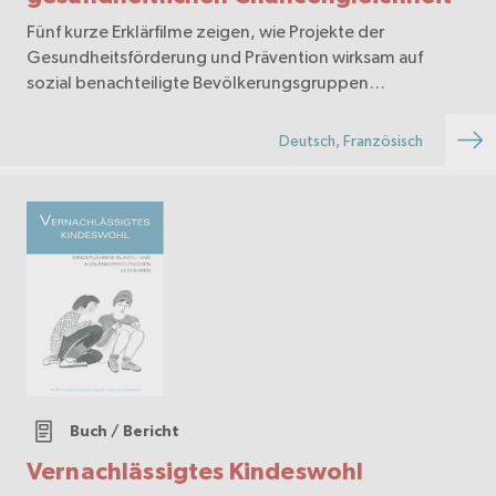
Fünf kurze Erklärfilme zeigen, wie Projekte der
Gesundheitsförderung und Prävention wirksam auf
sozial benachteiligte Bevölkerungsgruppen
ausgerichtet werden können. Sie bieten praxisnahe
Anregungen, konkrete Tipps und Hintergrundwissen.
Deutsch, Französisch
Buch / Bericht
Vernachlässigtes Kindeswohl