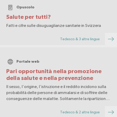
Opuscolo
Salute per tutti?
Fatti e cifre sulle disuguaglianze sanitarie in Svizzera
Tedesco & 3 altre lingue
Portale web
Pari opportunità nella promozione
della salute e nella prevenzione
Il sesso, l’origine, l’istruzione e il reddito incidono sulla
probabilità delle persone di ammalarsi e di soffrire delle
conseguenze delle malattie. Solitamente la ripartizione
di salute e malattia segue un chiaro schema sociale: le
persone socialmente sva…
Tedesco & 2 altre lingue