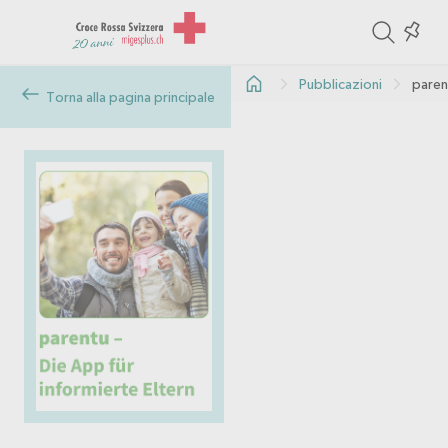
ite
Colle
in
Pubblicazioni
paren
the
Torna alla pagina principale
col