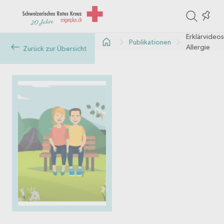
ite
Colle
in
Erklärvideos
Publikationen
the
Allergie
Zurück zur Übersicht
col