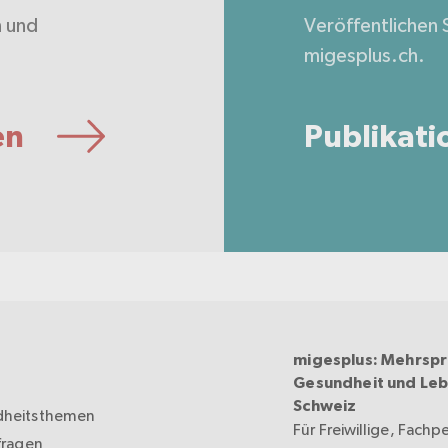
n und
Veröffentlichen S
.
migesplus.ch.
en
Publikati
migesplus: Mehrspr
Gesundheit und Leb
Schweiz
heitsthemen
Für Freiwillige, Fachp
fragen