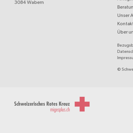
3084 Wabern
Beratu
Unser 
Kontak
Über u
Bezugs
Datensc
Impress
© Schwe