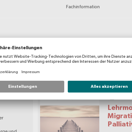
Fachinformation
Lehrm
Lehrmo
Migrat
er
Palliat
orge und