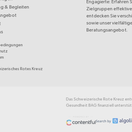
Engagierte: Erfahren Si
ng & Begleiten
Zielgruppen effektive
Angebot
entdecken Sie versc
sowie unser vielfältig
t
Beratungsangebot.
ns
bedingungen
hutz
um
izerisches Rotes Kreuz
Das Schweizerische Rote Kreuz ent
Gesundheit BAG finanziell unterstüt