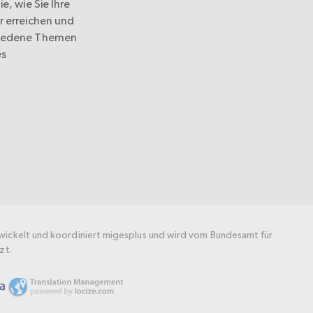
e, wie Sie Ihre
r erreichen und
hiedene Themen
es
wickelt und koordiniert migesplus und wird vom Bundesamt für
zt.