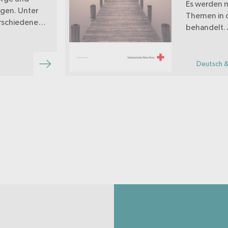
Es werden 
agen. Unter
Themen in d
rschiedene
behandelt. 
schen in
Theorie un
uationen
Diese förde
et.
können ein
Deutsch &
werden. Anl
und Diskuss