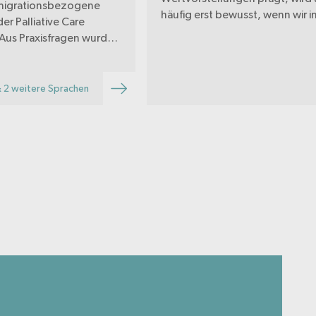
migrationsbezogene
häufig erst bewusst, wenn wir in
er Palliative Care
Kontakt kommen mit Mensche
Aus Praxisfragen wurden
anderen Lebenswelten, mit
d Übungen entwickelt.
Verhaltensweisen, die uns fre
rn Selbstreflexion und
erscheinen und die wir nicht
zeln Gruppen genutzt
 2 weitere Sprachen
verstehen.
eitungen für Schulung
ion sind enthalten.