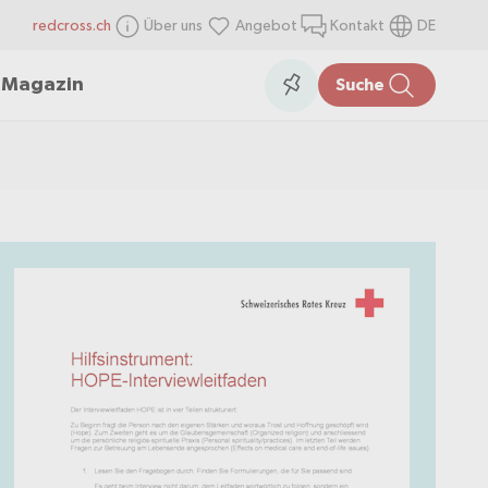
redcross.ch
Über uns
Angebot
Kontakt
DE
items
Collection
n
Magazin
Suche
in
the
collection