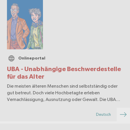
Onlineportal
UBA - Unabhängige Beschwerdestelle
für das Alter
Die meisten älteren Menschen sind selbstständig oder
gut betreut. Doch viele Hochbetagte erleben
Vernachlässigung, Ausnutzung oder Gewalt. Die UBA
bietet schnelle, unkomplizierte Unterstützung durch
Fachpersonen, die bei Konflikten in Pflege, Betreuung,
Deutsch
Wo…