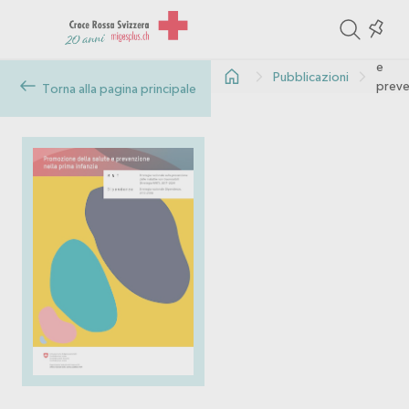
ite
Colle
Prom
della 
in
e
Pubblicazioni
the
preve
Torna alla pagina principale
nella 
col
infanz