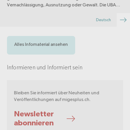
Vernachlässigung, Ausnutzung oder Gewalt. Die UBA
bietet schnelle, unkomplizierte Unterstützung durch
Fachpersonen, die bei Konflikten in Pflege, Betreuung,
Deutsch
Wo…
Alles Infomaterial ansehen
Informieren und Informiert sein
Bleiben Sie informiert über Neuheiten und
Veröffentlichungen auf migesplus.ch.
Newsletter
abonnieren