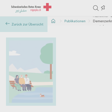
ite
Colle
in
Alzheimer- 
Publikationen
Demenzerkr
the
Zurück zur Übersicht
verstehen
col