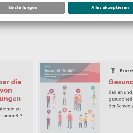
Brosc
ber die
Gesundh
 von
Zahlen und
kungen
gesundheitl
der Schwei
tionen zu
esammelt?