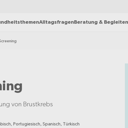
ndheitsthemen
Alltagsfragen
Beratung & Begleite
Screening
ning
ung von Brustkrebs
abisch, Portugiesisch, Spanisch, Türkisch