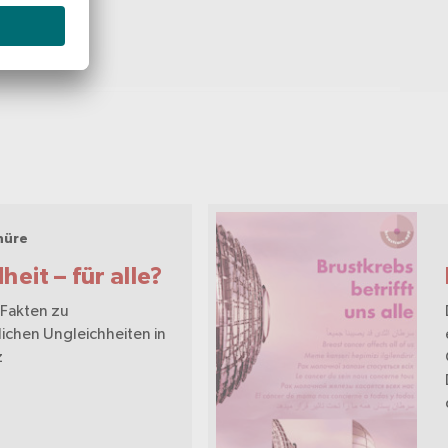
hüre
eit – für alle?
 Fakten zu
ichen Ungleichheiten in
z