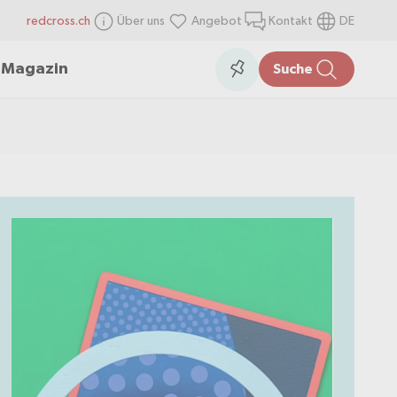
redcross.ch
Über uns
Angebot
Kontakt
DE
items
Collection
n
Magazin
Suche
in
the
collection