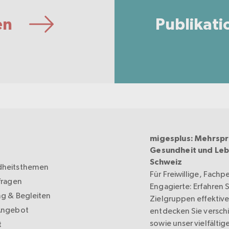
en
Publikati
migesplus: Mehrspr
Gesundheit und Leb
Schweiz
heitsthemen
Für Freiwillige, Fachp
fragen
Engagierte: Erfahren Si
ng & Begleiten
Zielgruppen effektive
Angebot
entdecken Sie versc
sowie unser vielfältig
t