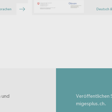
prachen
Deutsch &
n und
Veröffentlichen S
.
migesplus.ch.