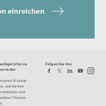
on einreichen
achige Infos zu
Folgen Sie Uns
en in der
ersonen & sozial
e, wie Sie Ihre
r erreichen und
hiedene Themen
es