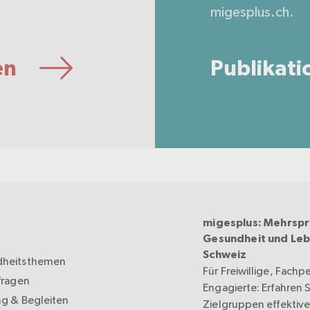
.
migesplus.ch.
en
Publikati
migesplus: Mehrspr
Gesundheit und Leb
Schweiz
heitsthemen
Für Freiwillige, Fachp
fragen
Engagierte: Erfahren Si
ng & Begleiten
Zielgruppen effektive