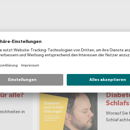
Brosc
ür alle?
Diabet
Schlaf
ichheiten in
Worauf Sie 
Schlaf acht