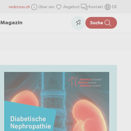
redcross.ch
Über uns
Angebot
Kontakt
DE
items
Collection
n
Magazin
Suche
in
the
collection