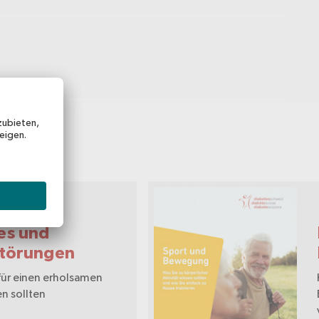
hüre
es und
störungen
für einen erholsamen
en sollten