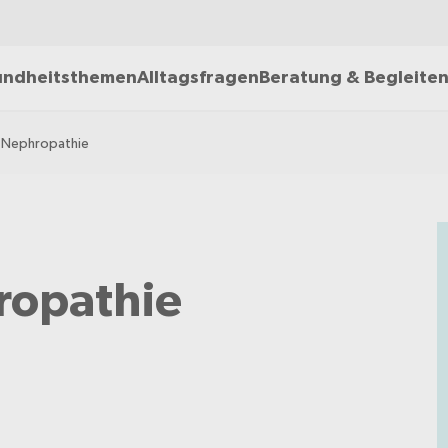
ndheitsthemen
Alltagsfragen
Beratung & Begleite
 Nephropathie
ropathie