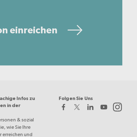
on einreichen
achige Infos zu
Folgen Sie Uns
en in der
ersonen & sozial
e, wie Sie Ihre
r erreichen und