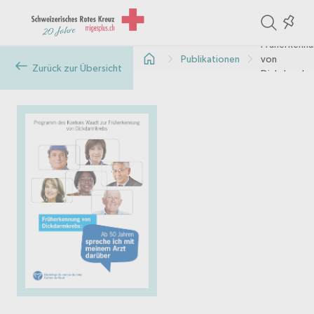
ite
Colle
in
Früherkenn
Publikationen
von
the
Zurück zur Übersicht
Dickdarmkr
col