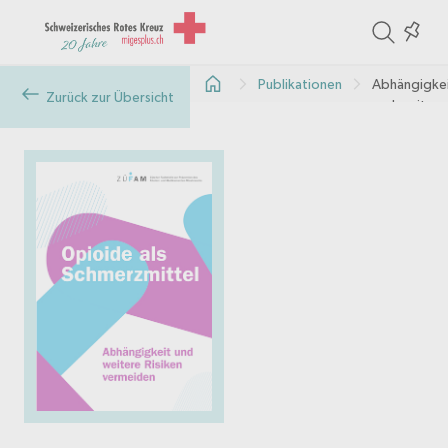
Opioide als
ite
Colle
Schmerzmit
in
-
Publikationen
Abhängigke
the
Zurück zur Übersicht
und weitere
col
Risiken
vermeiden