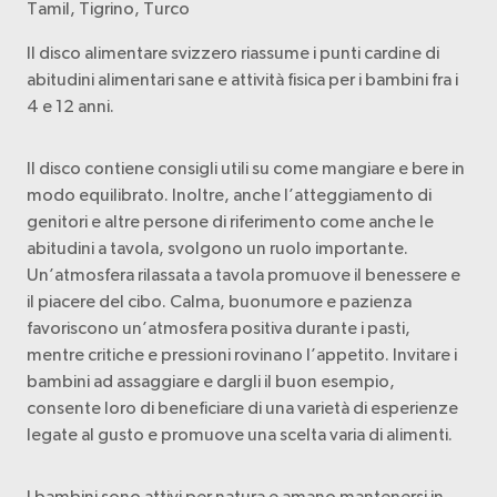
Tamil, Tigrino, Turco
Il disco alimentare svizzero riassume i punti cardine di
abitudini alimentari sane e attività fisica per i bambini fra i
4 e 12 anni.
Il disco contiene consigli utili su come mangiare e bere in
modo equilibrato. Inoltre, anche l’atteggiamento di
genitori e altre persone di riferimento come anche le
abitudini a tavola, svolgono un ruolo importante.
Un’atmosfera rilassata a tavola promuove il benessere e
il piacere del cibo. Calma, buonumore e pazienza
favoriscono un’atmosfera positiva durante i pasti,
mentre critiche e pressioni rovinano l’appetito. Invitare i
bambini ad assaggiare e dargli il buon esempio,
consente loro di beneficiare di una varietà di esperienze
legate al gusto e promuove una scelta varia di alimenti.
I bambini sono attivi per natura e amano mantenersi in