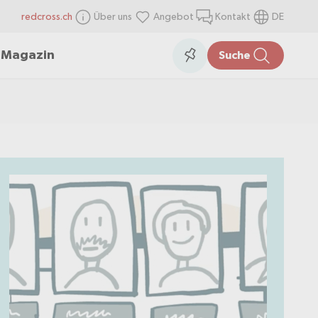
redcross.ch
Über uns
Angebot
Kontakt
DE
items
Collection
n
Magazin
Suche
in
the
collection