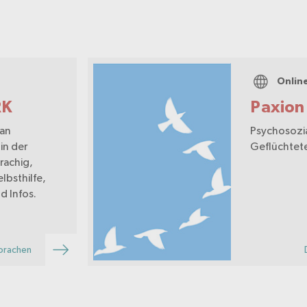
Onlin
RK
Paxion
 an
Psychosozi
in der
Geflüchtete
rachig,
lbsthilfe,
d Infos.
prachen