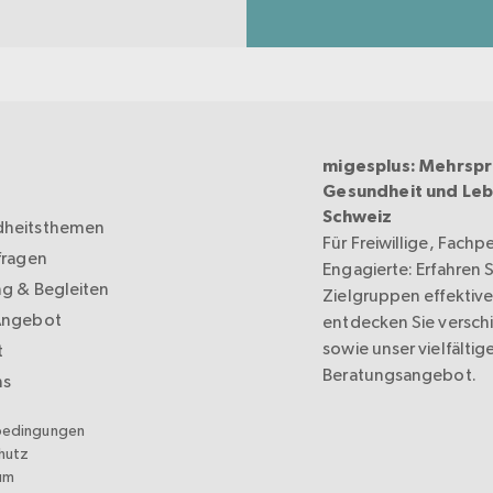
migesplus: Mehrspr
Gesundheit und Leb
Schweiz
heitsthemen
Für Freiwillige, Fachp
fragen
Engagierte: Erfahren Si
ng & Begleiten
Zielgruppen effektive
Angebot
entdecken Sie versc
sowie unser vielfältig
t
Beratungsangebot.
ns
bedingungen
hutz
um