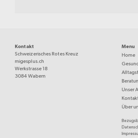
Kontakt
Menu
Schweizerisches Rotes Kreuz
Home
migesplus.ch
Gesund
Werkstrasse 18
Alltags
3084 Wabern
Beratu
Unser 
Kontak
Über u
Bezugs
Datensc
Impress