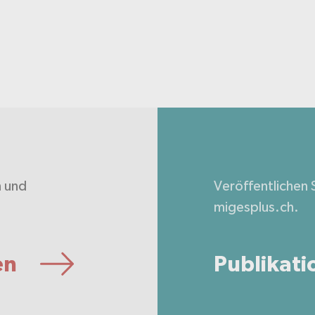
n und
Veröffentlichen S
.
migesplus.ch.
en
Publikati