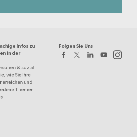
achige Infos zu
Folgen Sie Uns
en in der
ersonen & sozial
e, wie Sie Ihre
r erreichen und
hiedene Themen
es