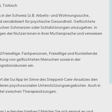
i, Türkisch
s in der Schweiz (z.B. Arbeits- und Wohnungssuche,
sensibilisiert für psychische Gesundheit. Geflüchtete
nischen Schmerzen oder Schlafstörungen umzugehen. In
en der Nutzer:innen in ihrer Muttersprache und verweisen
d Freiwillige. Fachpersonen, Freiwillige und Kursleitende
eitung von geflüchteten Menschen sowie in der
grationskursen ein.
ert die Sui App im Sinne des Stepped-Care-Ansatzes den
eren psychosozialen Unterstützungsangeboten. Auch in
ttel zwischen Therapiesitzungen.
em Laufenden bleiben? Melden Sie sich einmal an und