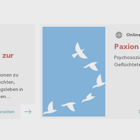
Onlin
Paxion
 zur
Psychosozi
Geflüchtete
tionen zu
Rechten,
agsleben in
zen
hre
prachen
erleichtern