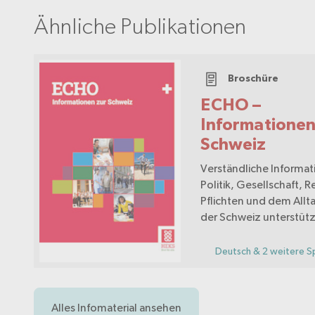
Ähnliche Publikationen
Broschüre
ECHO –
Informationen
Schweiz
Verständliche Informa
Politik, Gesellschaft, 
Pflichten und dem Allt
der Schweiz unterstüt
Zugewanderte bei der
Orientierung, fördern i
Deutsch & 2 weitere S
Selbstständigkeit und 
die Integration.
Alles Infomaterial ansehen