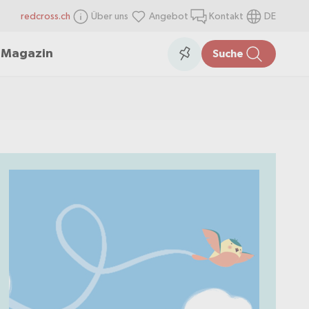
redcross.ch
Über uns
Angebot
Kontakt
DE
items
Collection
n
Magazin
Suche
in
the
collection