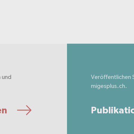
n und
Veröffentlichen S
.
migesplus.ch.
en
Publikati