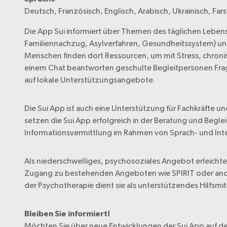
Deutsch, Französisch, Englisch, Arabisch, Ukrainisch, Fars
Die App Sui informiert über Themen des täglichen Leben
Familiennachzug, Asylverfahren, Gesundheitssystem) und 
Menschen finden dort Ressourcen, um mit Stress, chro
einem Chat beantworten geschulte Begleitpersonen Frag
auf lokale Unterstützungsangebote.
Die Sui App ist auch eine Unterstützung für Fachkräfte un
setzen die Sui App erfolgreich in der Beratung und Begl
Informationsvermittlung im Rahmen von Sprach- und Inte
Als niederschwelliges, psychosoziales Angebot erleicht
Zugang zu bestehenden Angeboten wie SPIRIT oder and
der Psychotherapie dient sie als unterstützendes Hilfsmi
Bleiben Sie informiert!
Möchten Sie über neue Entwicklungen der Sui App auf d