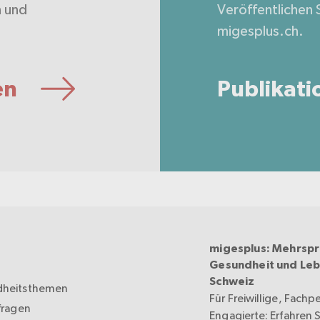
n und
Veröffentlichen S
.
migesplus.ch.
en
Publikati
migesplus: Mehrspr
Gesundheit und Leb
Schweiz
heitsthemen
Für Freiwillige, Fachp
fragen
Engagierte: Erfahren Si