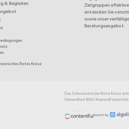
ng & Begleiten
Zielgruppen effektive
Angebot
entdecken Sie versc
sowie unser vielfältig
t
Beratungsangebot.
ns
bedingungen
hutz
um
izerisches Rotes Kreuz
Das Schweizerische Rote Kreuz ent
Gesundheit BAG finanziell unterstüt