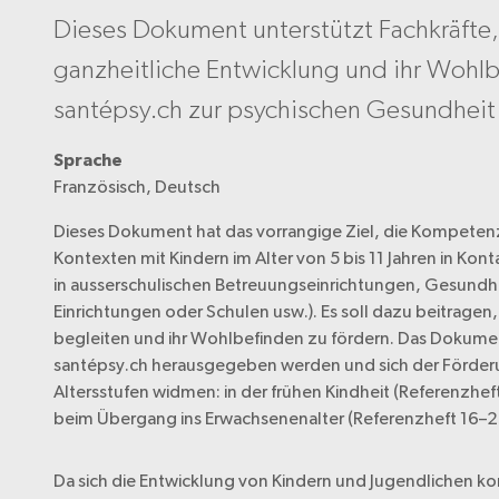
Dieses Dokument unterstützt Fachkräfte, 
ganzheitliche Entwicklung und ihr Wohlb
santépsy.ch zur psychischen Gesundheit 
Sprache
Französisch, Deutsch
Dieses Dokument hat das vorrangige Ziel, die Kompetenz
Kontexten mit Kindern im Alter von 5 bis 11 Jahren in Ko
in ausserschulischen Betreuungseinrichtungen, Gesundhe
Einrichtungen oder Schulen usw.). Es soll dazu beitragen
begleiten und ihr Wohlbefinden zu fördern. Das Dokumen
santépsy.ch herausgegeben werden und sich der Förder
Altersstufen widmen: in der frühen Kindheit (Referenzheft
beim Übergang ins Erwachsenenalter (Referenzheft 16–25
Da sich die Entwicklung von Kindern und Jugendlichen konti