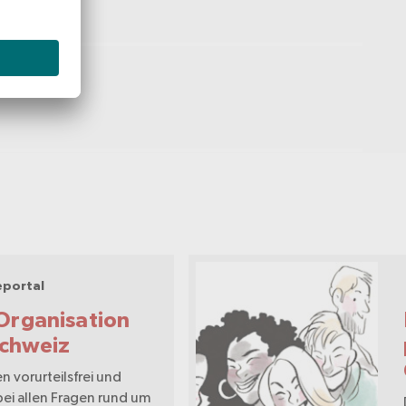
eportal
rganisation
Schweiz
n vorurteilsfrei und
bei allen Fragen rund um