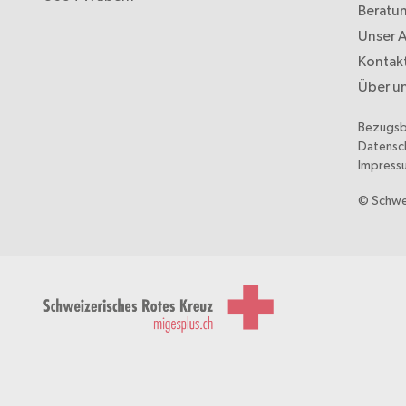
Beratu
Unser 
Kontak
Über u
Bezugs
Datensc
Impress
© Schwe