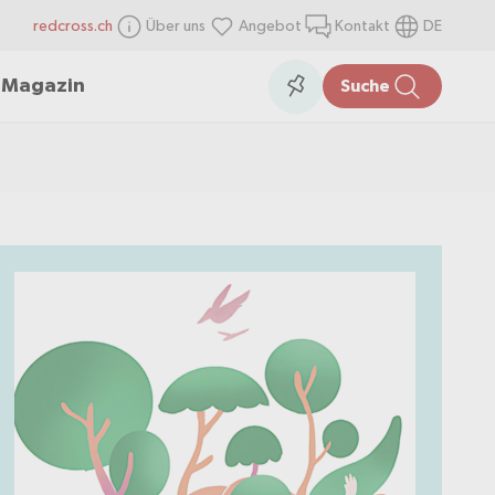
redcross.ch
Über uns
Angebot
Kontakt
DE
items
Collection
n
Magazin
Suche
in
the
collection