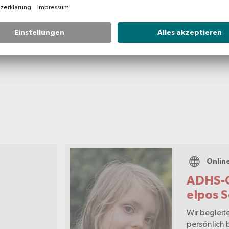
Fachinformation
Onlin
ADHS-O
elpos 
Wir begleite
persönlich 