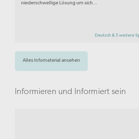
niederschwellige Lösung um sich
über Gesundheitsthemen beraten zu
lassen. Die Beratung ist kostenlos
und anonym. Fragen werden durch
medizinische Fachpersonen
Deutsch & 5 weitere S
beantwortet.
Alles Infomaterial ansehen
Informieren und Informiert sein