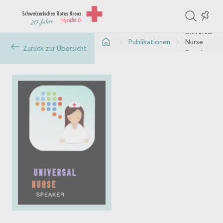
ite
Colle
in
Universal
Publikationen
Nurse
the
Zurück zur Übersicht
Speaker
col