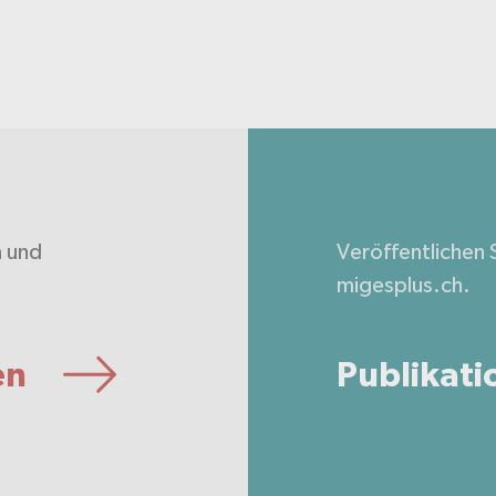
n und
Veröffentlichen S
.
migesplus.ch.
en
Publikati