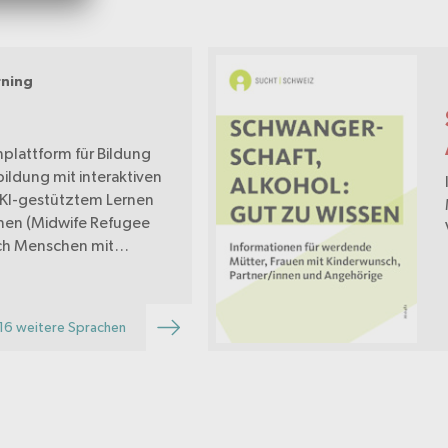
rning
rnplattform für Bildung
ildung mit interaktiven
 KI-gestütztem Lernen
en (Midwife Refugee
uch Menschen mit
intergrund (Migrant
16 weitere Sprachen