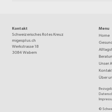
Kontakt
Menu
Schweizerisches Rotes Kreuz
Home
migesplus.ch
Gesund
Werkstrasse 18
Alltags
3084 Wabern
Beratu
Unser 
Kontak
Über u
Bezugs
Datensc
Impress
© Schwe