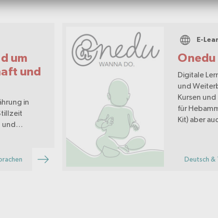
E-Lea
nd um
Onedu
aft und
Digitale Le
und Weiterb
Kursen und
hrung in
für Hebamm
illzeit
Kit) aber a
t und
Migrationsh
Birth Kit).
prachen
Deutsch & 