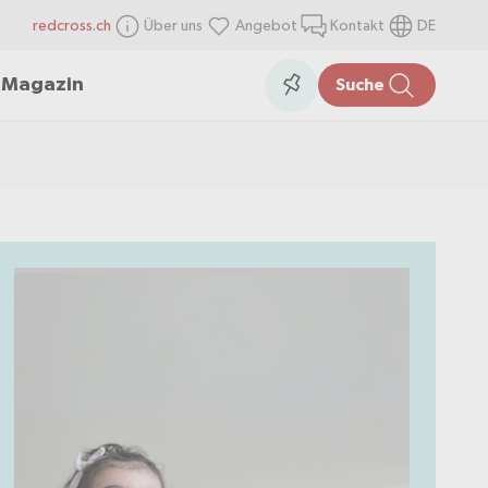
redcross.ch
Über uns
Angebot
Kontakt
DE
items
Collection
n
Magazin
Suche
in
the
collection