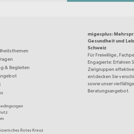
migesplus: Mehrspr
Gesundheit und Leb
Schweiz
heitsthemen
Für Freiwillige, Fachp
fragen
Engagierte: Erfahren Si
ng & Begleiten
Zielgruppen effektive
Angebot
entdecken Sie versc
sowie unser vielfältig
t
Beratungsangebot.
ns
bedingungen
hutz
um
izerisches Rotes Kreuz