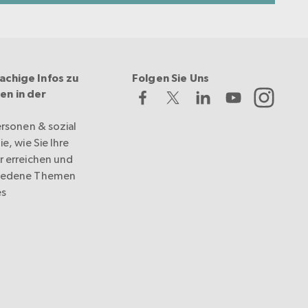
achige Infos zu
Folgen Sie Uns
en in der
ersonen & sozial
e, wie Sie Ihre
r erreichen und
hiedene Themen
es