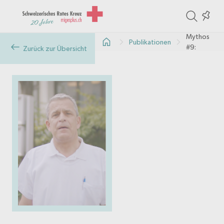
ite
Colle
Impf-
in
Mythos
Publikationen
the
#9:
Zurück zur Übersicht
Mikrochip
col