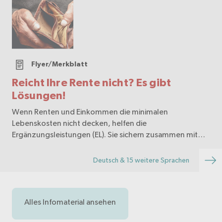
Flyer/Merkblatt
Reicht Ihre Rente nicht? Es gibt
Lösungen!
Wenn Renten und Einkommen die minimalen
Lebenskosten nicht decken, helfen die
Ergänzungsleistungen (EL). Sie sichern zusammen mit
der AHV oder der IV das Existenzminimum. Dieser Flyer
informiert in einfacher Sprache über die EL. Er steht Ihnen
Deutsch & 15 weitere Sprachen
hier als k…
Alles Infomaterial ansehen