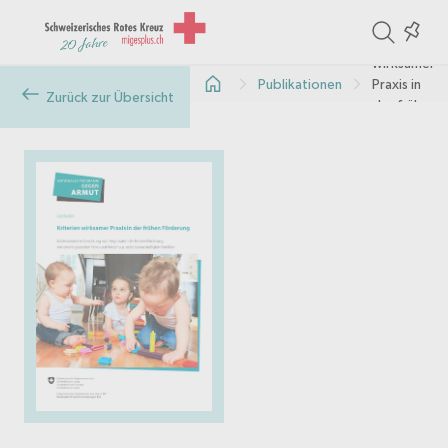
ite
Colle
Kriterien
in
wirksamer
Publikationen
Praxis in
the
Zurück zur Übersicht
der frühen
col
Förderung