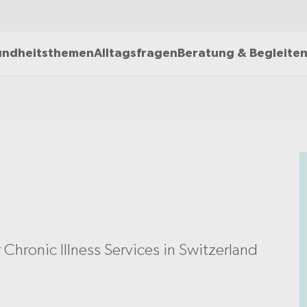
ndheitsthemen
Alltagsfragen
Beratung & Begleite
hronic Illness Services in Switzerland