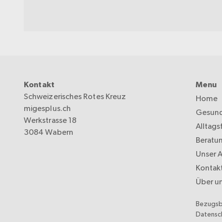
Kontakt
Menu
Schweizerisches Rotes Kreuz
Home
migesplus.ch
Gesund
Werkstrasse 18
Alltags
3084 Wabern
Beratu
Unser 
Kontak
Über u
Bezugs
Datensc