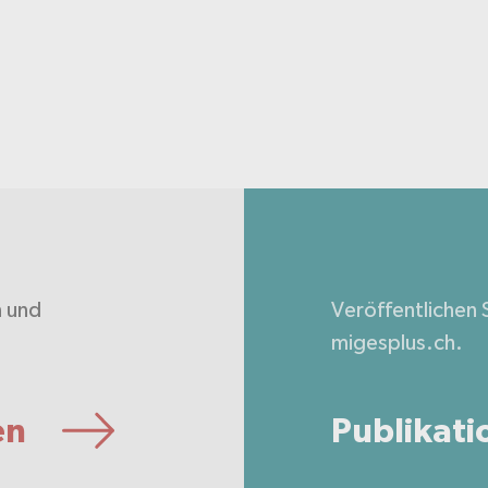
n und
Veröffentlichen S
.
migesplus.ch.
en
Publikati