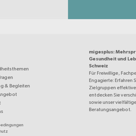
migesplus: Mehrspr
Gesundheit und Leb
Schweiz
heitsthemen
Für Freiwillige, Fachp
fragen
Engagierte: Erfahren Si
ng & Begleiten
Zielgruppen effektive
Angebot
entdecken Sie versc
sowie unser vielfältig
t
Beratungsangebot.
ns
bedingungen
hutz