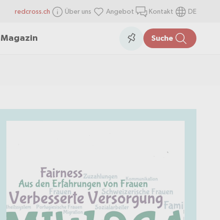
redcross.ch
Über uns
Angebot
Kontakt
DE
items
Collection
n
Magazin
Suche
in
the
collection