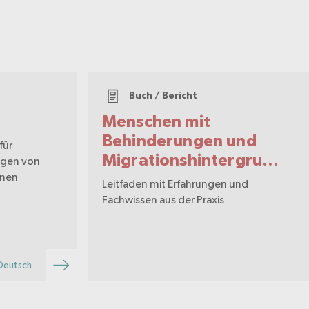
Buch / Bericht
Menschen mit
Behinderungen und
für
Migrationshintergrund
ngen von
onen
in der Schweiz
Leitfaden mit Erfahrungen und
Fachwissen aus der Praxis
Deutsch