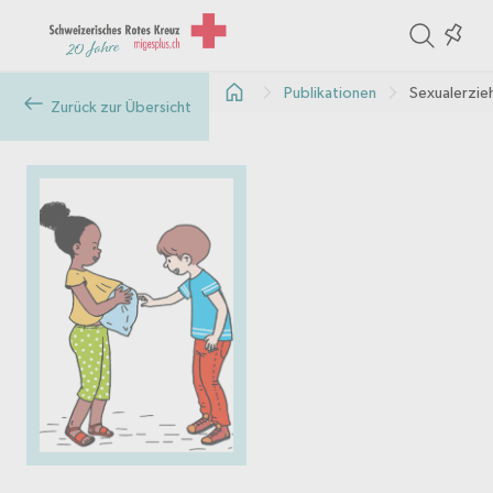
ite
Colle
in
Publikationen
Sexualerzie
the
Zurück zur Übersicht
col