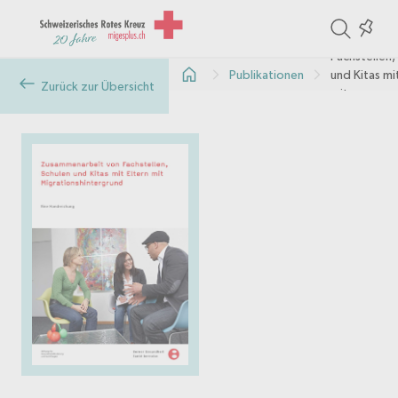
ite
Colle
Zusammenar
in
Fachstellen,
Publikationen
und Kitas mi
the
Zurück zur Übersicht
mit
col
Migrationsh