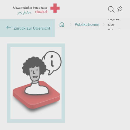
ite
Colle
in
Asyl in
Publikationen
der
the
Zurück zur Übersicht
Schweiz
col