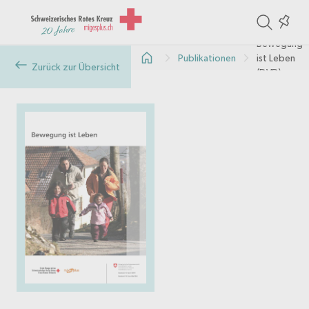
ite
Colle
in
Bewegung
Publikationen
ist Leben
the
Zurück zur Übersicht
(DVD)
col