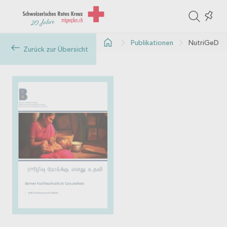
ite
Colle
in
Publikationen
NutriGeD
the
Zurück zur Übersicht
col