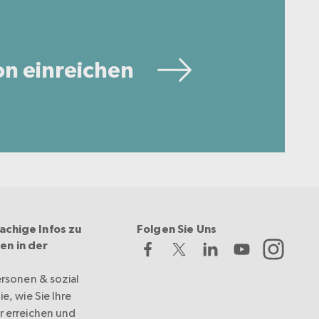
on einreichen
achige Infos zu
Folgen Sie Uns
en in der
ersonen & sozial
e, wie Sie Ihre
r erreichen und