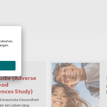
 Bericht
udie (Adverse
ood
ences Study)
itstraumata Gesundheit
en ein Leben lang