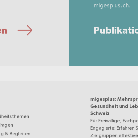
.
migesplus.ch.
en
Publikati
migesplus: Mehrspr
Gesundheit und Leb
Schweiz
heitsthemen
Für Freiwillige, Fachp
fragen
Engagierte: Erfahren Si
ng & Begleiten
Zielgruppen effektive