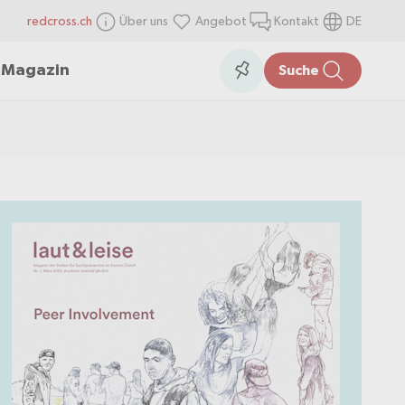
redcross.ch
Über uns
Angebot
Kontakt
DE
items
Collection
n
Magazin
Suche
in
the
collection