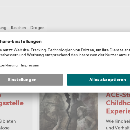
lung
Rauchen
Drogen
Buch /
e
ACE-St
sstelle
Childh
Experi
B bieten
Wie Kindhe
nlose
und Verhalt