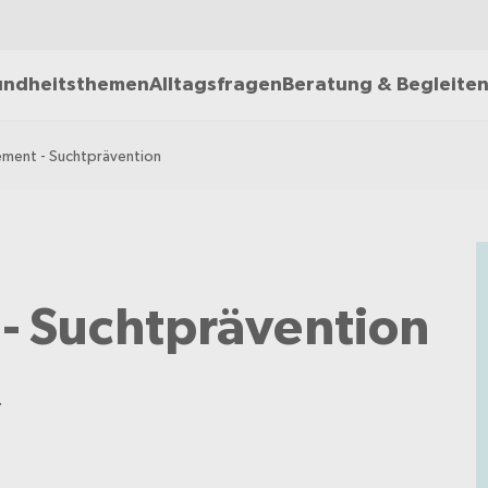
ndheitsthemen
Alltagsfragen
Beratung & Begleite
ement - Suchtprävention
- Suchtprävention
.