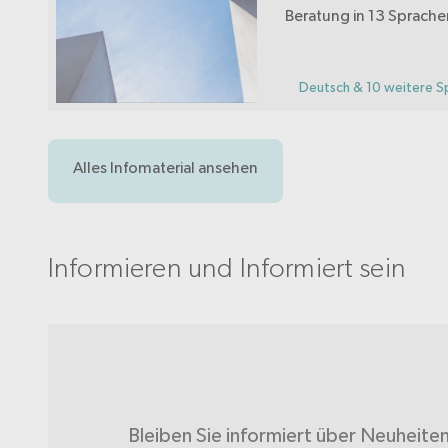
Beratung in 13 Sprachen
Fragen betreffend Alk
Medikamenten oder
Verhaltenssüchten sow
Deutsch & 10 weitere S
psychosozialen Probl
Alles Infomaterial ansehen
Informieren und Informiert sein
Bleiben Sie informiert über Neuheite