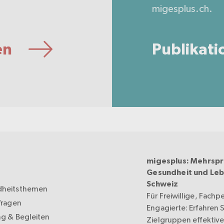
.
migesplus.ch.
en
Publikati
migesplus: Mehrspr
Gesundheit und Leb
Schweiz
heitsthemen
Für Freiwillige, Fachp
fragen
Engagierte: Erfahren Si
ng & Begleiten
Zielgruppen effektive