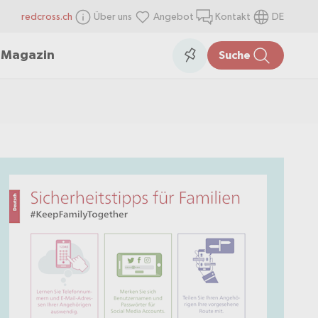
redcross.ch
Über uns
Angebot
Kontakt
DE
items
Collection
n
Magazin
Suche
in
the
collection