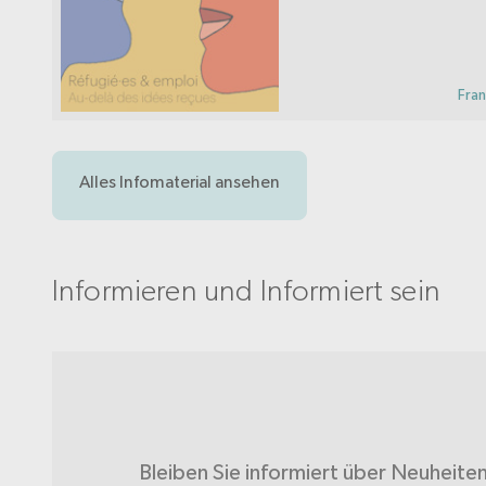
widerlegt und Wege au
um Hindernisse abzub
Integration in den Arbe
erleichtern.
Fra
Alles Infomaterial ansehen
Informieren und Informiert sein
Bleiben Sie informiert über Neuheite