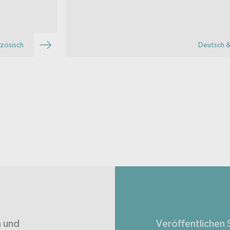
fgezeigt,
über Gesundheitsthemen beraten zu
auen und die
lassen. Die Beratung ist kostenlos
itsmarkt zu
und anonym. Fragen werden durch
medizinische Fachpersonen
nzösisch
Deutsch &
beantwortet.
n und
Veröffentlichen S