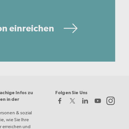
on einreichen
achige Infos zu
Folgen Sie Uns
en in der
ersonen & sozial
e, wie Sie Ihre
r erreichen und