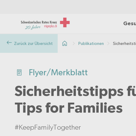
Gesu
Zurück zur Übersicht
Publikationen
Sicherheitst
Flyer/Merkblatt
Sicherheitstipps f
Tips for Families
#KeepFamilyTogether