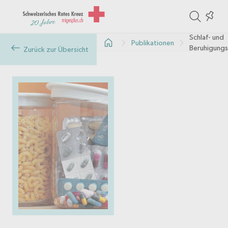
ite
Colle
in
Schlaf- und
Publikationen
the
Beruhigungs
Zurück zur Übersicht
col