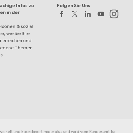
achige Infos zu
Folgen Sie Uns
en in der
ersonen & sozial
e, wie Sie Ihre
r erreichen und
hiedene Themen
es
wickelt und koordiniert migesplus und wird vom Bundesamt für