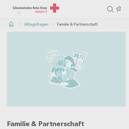
ite
Colle
in
Alltagsfragen
Familie & Partnerschaft
the
col
Familie & Partnerschaft