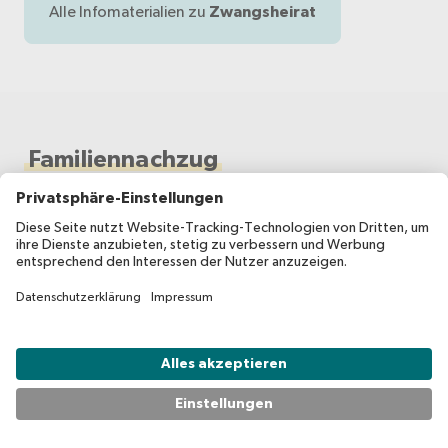
Alle Infomaterialien zu
Zwangsheirat
Familiennachzug
Der Familiennachzug (für direkte Verwandte oder den
Ehepartner, die Ehepartnerin) hängt von der
Staatsangehörigkeit und dem Aufenthaltsstatus der in
der Schweiz lebenden Person ab. Es müssen bestimmte
Bedingungen erfüllt werden. Der Antrag muss innerhalb
einer bestimmten Frist gestellt werden, die für
Ehegatten und Kinder unter 12 Jahren fünf Jahre und für
Kinder zwischen 12 und 18 Jahren ein Jahr beträgt.